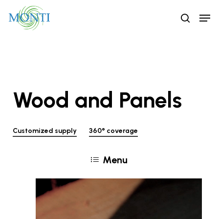
Skip
Men
to
search
main
content
Wood
and
Panels
Customized supply
360° coverage
Menu